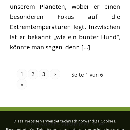
unserem Planeten, wobei er einen
besonderen Fokus auf die
Extremtemperaturen legt. Inzwischen
ist er bekannt „wie ein bunter Hund“,
könnte man sagen, denn […]
1
2
3
›
Seite 1 von 6
»
Diese Website verwendet technisch notwendige Cookies.
© Copyright – Zusammen ist es
Eingebettete YouTube-Videos und andere externe Inhalte werden